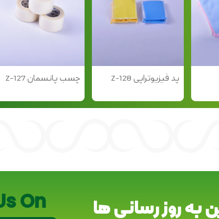
پد فیزیوتراپی Z-128
چسب پانسمان Z-127
Us On
ین به روز رسانی ها