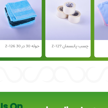
چسب پانسمان Z-127
حوله 30 در 30 Z-126
Us On