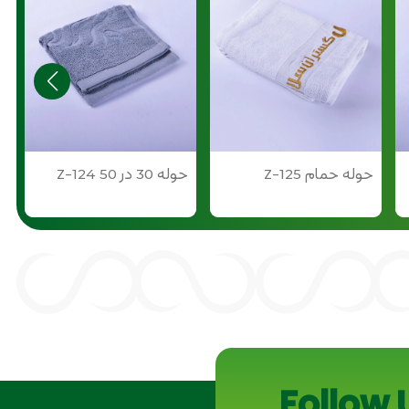
حوله حمام Z-125
حوله 30 در 50 Z-124
خ
Follow 