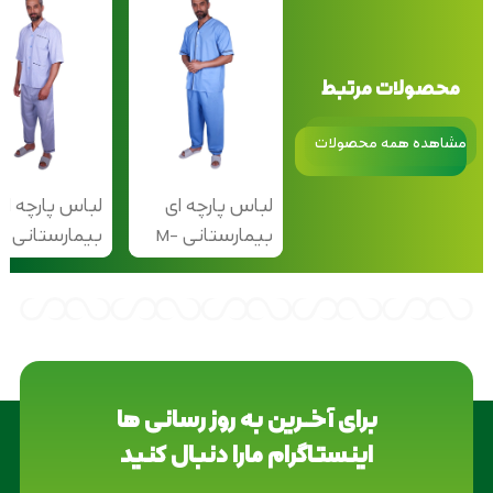
محصولات مرتبط
مشاهده همه محصولات
لباس پارچه ای
لباس پارچه ای
بیمارستانی M-
بیمار
103
104
برای آخــرین به روز رسانی ها
اینستاگرام مارا دنبال کنید