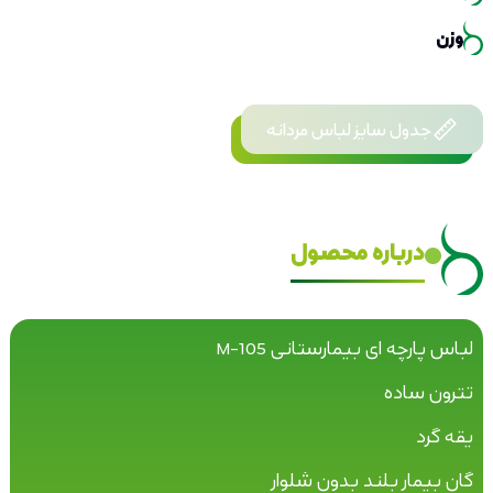
وزن
جدول سایز لباس مردانه
درباره محصول
لباس پارچه ای بیمارستانی M-105
تترون ساده
یقه گرد
گان بیمار بلند بدون شلوار